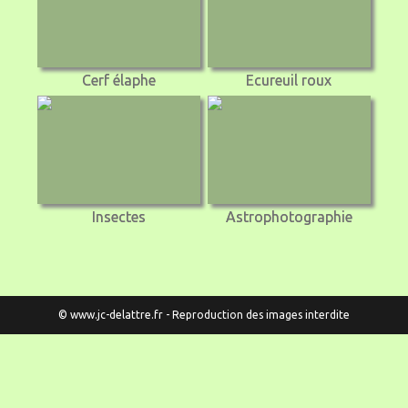
Cerf élaphe
Ecureuil roux
Insectes
Astrophotographie
© www.jc-delattre.fr - Reproduction des images interdite