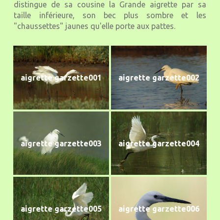
distingue de sa cousine la Grande aigrette par sa
taille inférieure, son bec plus sombre et les
"chaussettes" jaunes qu'elle porte aux pattes.
aigrette garzette001
aigrette garzette002
aigrette garzette003
aigrette garzette004
aigrette garzette005
aigrette garzette006