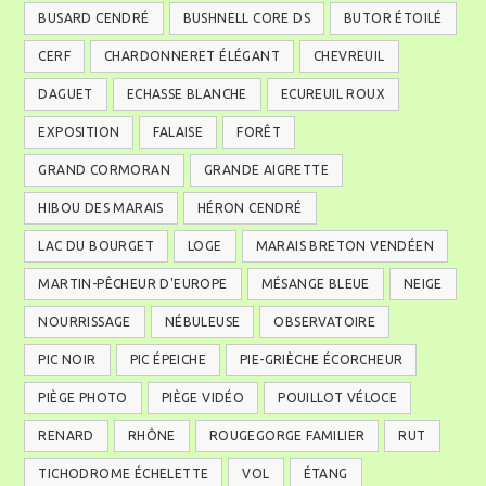
BUSARD CENDRÉ
BUSHNELL CORE DS
BUTOR ÉTOILÉ
CERF
CHARDONNERET ÉLÉGANT
CHEVREUIL
DAGUET
ECHASSE BLANCHE
ECUREUIL ROUX
EXPOSITION
FALAISE
FORÊT
GRAND CORMORAN
GRANDE AIGRETTE
HIBOU DES MARAIS
HÉRON CENDRÉ
LAC DU BOURGET
LOGE
MARAIS BRETON VENDÉEN
MARTIN-PÊCHEUR D'EUROPE
MÉSANGE BLEUE
NEIGE
NOURRISSAGE
NÉBULEUSE
OBSERVATOIRE
PIC NOIR
PIC ÉPEICHE
PIE-GRIÈCHE ÉCORCHEUR
PIÈGE PHOTO
PIÈGE VIDÉO
POUILLOT VÉLOCE
RENARD
RHÔNE
ROUGEGORGE FAMILIER
RUT
TICHODROME ÉCHELETTE
VOL
ÉTANG