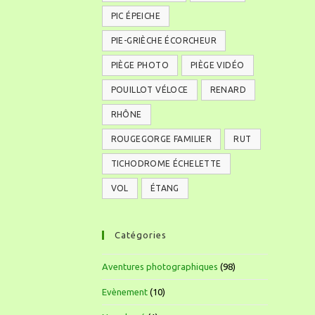
PIC ÉPEICHE
PIE-GRIÈCHE ÉCORCHEUR
PIÈGE PHOTO
PIÈGE VIDÉO
POUILLOT VÉLOCE
RENARD
RHÔNE
ROUGEGORGE FAMILIER
RUT
TICHODROME ÉCHELETTE
VOL
ÉTANG
Catégories
Aventures photographiques
(98)
Evènement
(10)