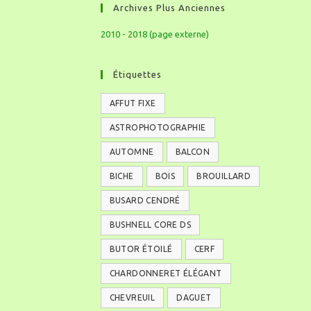
Archives Plus Anciennes
2010 - 2018 (page externe)
Étiquettes
AFFUT FIXE
ASTROPHOTOGRAPHIE
AUTOMNE
BALCON
BICHE
BOIS
BROUILLARD
BUSARD CENDRÉ
BUSHNELL CORE DS
BUTOR ÉTOILÉ
CERF
CHARDONNERET ÉLÉGANT
CHEVREUIL
DAGUET