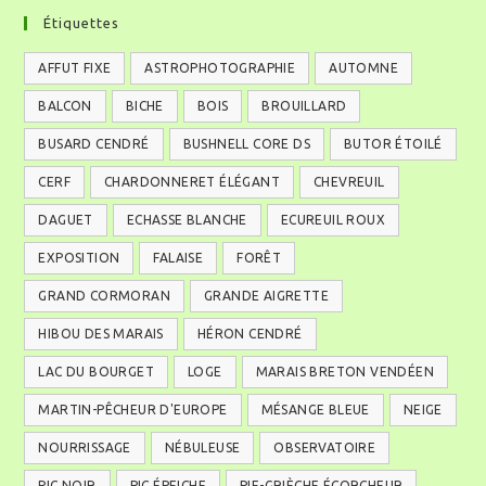
Étiquettes
AFFUT FIXE
ASTROPHOTOGRAPHIE
AUTOMNE
BALCON
BICHE
BOIS
BROUILLARD
BUSARD CENDRÉ
BUSHNELL CORE DS
BUTOR ÉTOILÉ
CERF
CHARDONNERET ÉLÉGANT
CHEVREUIL
DAGUET
ECHASSE BLANCHE
ECUREUIL ROUX
EXPOSITION
FALAISE
FORÊT
GRAND CORMORAN
GRANDE AIGRETTE
HIBOU DES MARAIS
HÉRON CENDRÉ
LAC DU BOURGET
LOGE
MARAIS BRETON VENDÉEN
MARTIN-PÊCHEUR D'EUROPE
MÉSANGE BLEUE
NEIGE
NOURRISSAGE
NÉBULEUSE
OBSERVATOIRE
PIC NOIR
PIC ÉPEICHE
PIE-GRIÈCHE ÉCORCHEUR