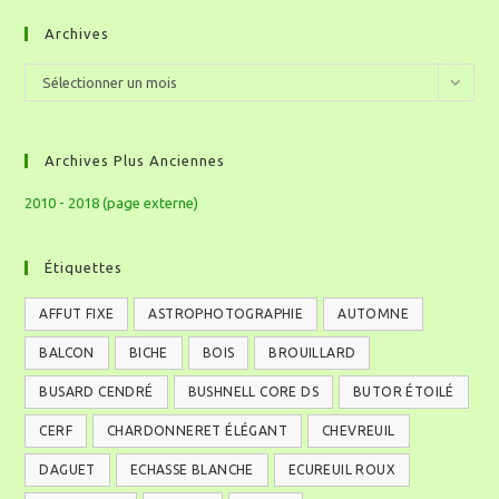
Archives
Sélectionner un mois
Archives Plus Anciennes
2010 - 2018 (page externe)
Étiquettes
AFFUT FIXE
ASTROPHOTOGRAPHIE
AUTOMNE
BALCON
BICHE
BOIS
BROUILLARD
BUSARD CENDRÉ
BUSHNELL CORE DS
BUTOR ÉTOILÉ
CERF
CHARDONNERET ÉLÉGANT
CHEVREUIL
DAGUET
ECHASSE BLANCHE
ECUREUIL ROUX