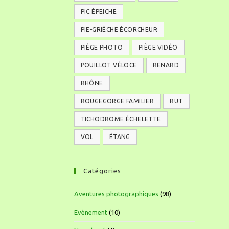
PIC ÉPEICHE
PIE-GRIÈCHE ÉCORCHEUR
PIÈGE PHOTO
PIÈGE VIDÉO
POUILLOT VÉLOCE
RENARD
RHÔNE
ROUGEGORGE FAMILIER
RUT
TICHODROME ÉCHELETTE
VOL
ÉTANG
Catégories
Aventures photographiques
(98)
Evènement
(10)