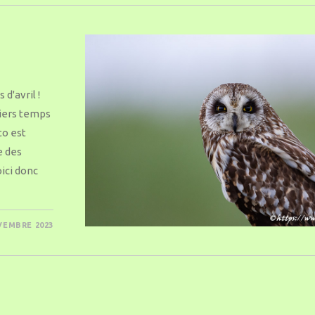
d'avril !
niers temps
to est
e des
ici donc
VEMBRE 2023