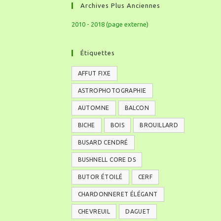
Archives Plus Anciennes
2010 - 2018 (page externe)
Étiquettes
AFFUT FIXE
ASTROPHOTOGRAPHIE
AUTOMNE
BALCON
BICHE
BOIS
BROUILLARD
BUSARD CENDRÉ
BUSHNELL CORE DS
BUTOR ÉTOILÉ
CERF
CHARDONNERET ÉLÉGANT
CHEVREUIL
DAGUET