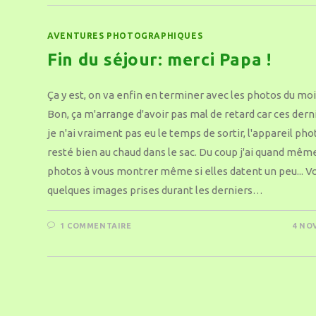
AVENTURES PHOTOGRAPHIQUES
Fin du séjour: merci Papa !
Ça y est, on va enfin en terminer avec les photos du mois 
Bon, ça m'arrange d'avoir pas mal de retard car ces der
je n'ai vraiment pas eu le temps de sortir, l'appareil pho
resté bien au chaud dans le sac. Du coup j'ai quand mêm
photos à vous montrer même si elles datent un peu... Vo
quelques images prises durant les derniers…
1 COMMENTAIRE
4 NO