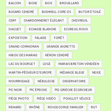
BALCON
BICHE
BOIS
BROUILLARD
BUSARD CENDRÉ
BUSHNELL CORE DS
BUTOR ÉTOILÉ
CERF
CHARDONNERET ÉLÉGANT
CHEVREUIL
DAGUET
ECHASSE BLANCHE
ECUREUIL ROUX
EXPOSITION
FALAISE
FORÊT
GRAND CORMORAN
GRANDE AIGRETTE
HIBOU DES MARAIS
HÉRON CENDRÉ
LAC DU BOURGET
LOGE
MARAIS BRETON VENDÉEN
MARTIN-PÊCHEUR D'EUROPE
MÉSANGE BLEUE
NEIGE
NOURRISSAGE
NÉBULEUSE
OBSERVATOIRE
PIC NOIR
PIC ÉPEICHE
PIE-GRIÈCHE ÉCORCHEUR
PIÈGE PHOTO
PIÈGE VIDÉO
POUILLOT VÉLOCE
RENARD
RHÔNE
ROUGEGORGE FAMILIER
RUT