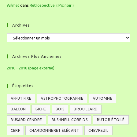
Wilmet
dans
Rétrospective « Pic noir »
Archives
Archives Plus Anciennes
2010 - 2018 (page externe)
Étiquettes
AFFUT FIXE
ASTROPHOTOGRAPHIE
AUTOMNE
BALCON
BICHE
BOIS
BROUILLARD
BUSARD CENDRÉ
BUSHNELL CORE DS
BUTOR ÉTOILÉ
CERF
CHARDONNERET ÉLÉGANT
CHEVREUIL