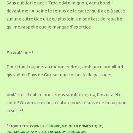
Sans oublier le petit Troglodyte mignon, venu bondir
devant moi. A peine le temps de le cadrer qu’il a déjà sauté
sur une autre tige un peu plus loin, un bon test de rapidité
qui me rappelle que je manque d’exercice !
En voilà une !
Pour finir, toujours au même endroit, ambiance brouillard
givrant du Pays de Gex sur une corneille de passage:
Voilà c’est tout, le printemps semble déjà là, l’hiver a été
court ! On verra ce que la nature nous réserve de beau pour
la suite !
ÉTIQUETTES
:
CORNEILLE NOIRE
,
MOINEAU DOMESTIQUE
,
ROUGEGORGE FAMILIER
,
TROGLODYTE MIGNON