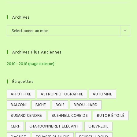
Archives
Sélectionner un mois
Archives Plus Anciennes
2010 - 2018 (page externe)
Étiquettes
AFFUT FIXE
ASTROPHOTOGRAPHIE
AUTOMNE
BALCON
BICHE
BOIS
BROUILLARD
BUSARD CENDRÉ
BUSHNELL CORE DS
BUTOR ÉTOILÉ
CERF
CHARDONNERET ÉLÉGANT
CHEVREUIL
DAGUET
ECHASSE BLANCHE
ECUREUIL ROUX