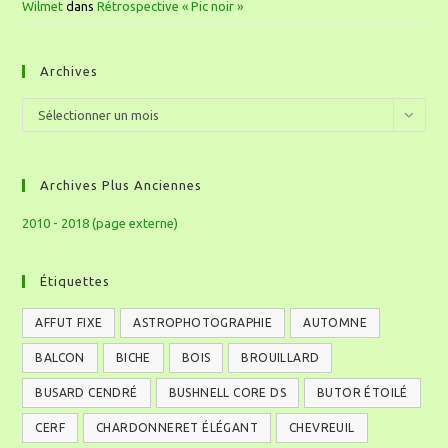
Wilmet
dans
Rétrospective « Pic noir »
Archives
Sélectionner un mois
Archives Plus Anciennes
2010 - 2018 (page externe)
Étiquettes
AFFUT FIXE
ASTROPHOTOGRAPHIE
AUTOMNE
BALCON
BICHE
BOIS
BROUILLARD
BUSARD CENDRÉ
BUSHNELL CORE DS
BUTOR ÉTOILÉ
CERF
CHARDONNERET ÉLÉGANT
CHEVREUIL