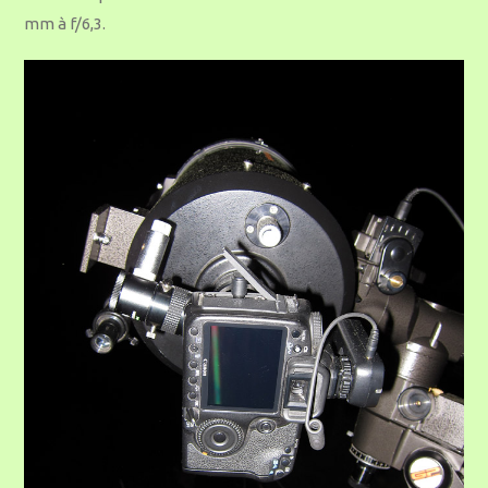
mm à f/6,3.