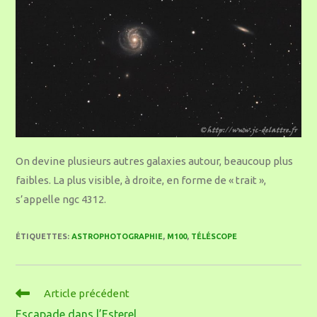
On devine plusieurs autres galaxies autour, beaucoup plus
faibles. La plus visible, à droite, en forme de « trait »,
s’appelle ngc 4312.
ÉTIQUETTES
:
ASTROPHOTOGRAPHIE
,
M100
,
TÉLÉSCOPE
Article précédent
Escapade dans l’Esterel