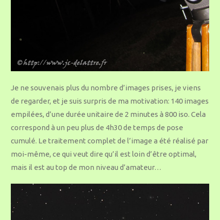
Je ne souvenais plus du nombre d’images prises, je viens
de regarder, et je suis surpris de ma motivation: 140 images
empilées, d’une durée unitaire de 2 minutes à 800 iso. Cela
correspond à un peu plus de 4h30 de temps de pose
cumulé. Le traitement complet de l’image a été réalisé par
moi-même, ce qui veut dire qu’il est loin d’être optimal,
mais il est au top de mon niveau d’amateur…