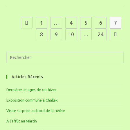
1
…
4
5
6
7
8
9
10
…
24
Articles Récents
Dernières images de cet hiver
Exposition commune à Challex
Visite surprise au bord de la rivière
A l’affût au Martin